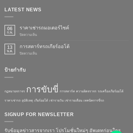
LATEST NEWS
ราคาเช่ารถมอเตอร์ไซค์
06
ก.พ.
ปิดความเห็น
บน
ราคา
เช่า
การสตาร์ทรถเกียร์ออโต้
13
รถ
พ.ค.
ปิดความเห็น
บน
มอเตอร์ไซค์
การ
สตาร์ท
รถ
ป้ายกำกับ
เกียร์
ออ
โต้
การขับขี่
กฎหมายจราจร
การสตาร์ท
ความผิดจราจร
รถเครื่องเกียร์ออโต้
ราคาเช่ารถ
อุบัติเหตุ
เกียร์ออโต้
เช่ารายวัน
เช่ารายเดือน
เทคนิคการขี่รถ
SIGNUP FOR NEWSLETTER
รับข้อมูลข่าวสารจากเรา โปรโมชั่นใหม่ๆ อัพเดทก่อนใคร