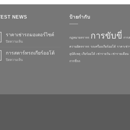
TEST NEWS
ป้ายกำกับ
การขับขี่
ราคาเช่ารถมอเตอร์ไซค์
กฎหมายจราจร
การส
ปิดความเห็น
บน
ราคา
ความผิดจราจร
รถเครื่องเกียร์ออโต้
ราคาเช่า
เช่า
การสตาร์ทรถเกียร์ออโต้
อุบัติเหตุ
เกียร์ออโต้
เช่ารายวัน
เช่ารายเดือน
รถ
ปิดความเห็น
บน
การขี่รถ
มอเตอร์ไซค์
การ
สตาร์ท
รถ
เกียร์
ออ
โต้