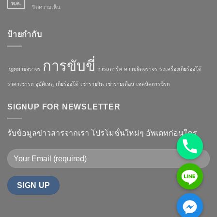
รถ
พ.ค.
ปิดความเห็น
บน
มอเตอร์ไซค์
การ
สตาร์ท
รถ
ป้ายกำกับ
เกียร์
ออ
โต้
การขับขี่
กฎหมายจราจร
การสตาร์ท
ความผิดจราจร
รถเครื่องเกียร์ออโต้
ราคาเช่ารถ
อุบัติเหตุ
เกียร์ออโต้
เช่ารายวัน
เช่ารายเดือน
เทคนิคการขี่รถ
SIGNUP FOR NEWSLETTER
รับข้อมูลข่าวสารจากเรา โปรโมชั่นใหม่ๆ อัพเดทก่อนใคร