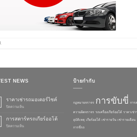
.
TEST NEWS
ป้ายกำกับ
การขับขี่
ราคาเช่ารถมอเตอร์ไซค์
กฎหมายจราจร
การส
ปิดความเห็น
บน
ราคา
ความผิดจราจร
รถเครื่องเกียร์ออโต้
ราคาเช่า
เช่า
การสตาร์ทรถเกียร์ออโต้
อุบัติเหตุ
เกียร์ออโต้
เช่ารายวัน
เช่ารายเดือน
รถ
ปิดความเห็น
บน
การขี่รถ
มอเตอร์ไซค์
การ
สตาร์ท